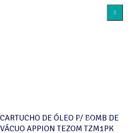
Home
Quem somos
Produtos
APPION
Downloads
Assuntos HVAC
Artigos
Perguntas Frequentes
CARTUCHO DE ÓLEO P/ BOMB DE
SPIN
VÁCUO APPION TEZOM TZM1PK