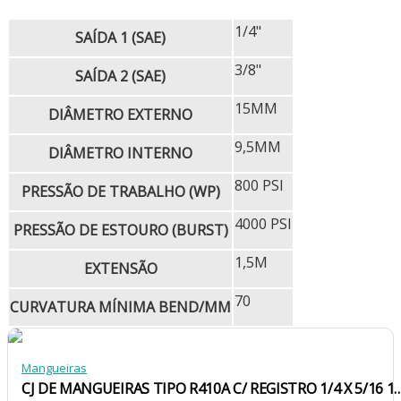
1/4"
SAÍDA 1 (SAE)
3/8"
SAÍDA 2 (SAE)
15MM
DIÂMETRO EXTERNO
9,5MM
DIÂMETRO INTERNO
800 PSI
PRESSÃO DE TRABALHO (WP)
4000 PSI
PRESSÃO DE ESTOURO (BURST)
1,5M
EXTENSÃO
70
CURVATURA MÍNIMA BEND/MM
Mangueiras
CJ DE MANGUEIRAS TIPO R410A C/ REGISTRO 1/4 X 5