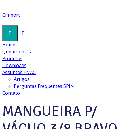
LINHA BRAVO
Cimport
Home
Cimport
Quem somos
Products
Produtos
Linha Bravo
Downloads
MANGUEIRA P/ VÁCUO 3/8 BRAVO EXTREME FLOW
Assuntos HVAC
EF381438R 1/4X3/8 1,5M 800/4000 PSI C/ REGISTRO
Artigos
Perguntas Frequentes SPIN
Contato
MANGUEIRA P/
VÁCUO 3/8 BRAVO