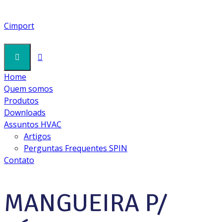
LINHA BRAVO
Cimport
Home
Cimport
Quem somos
Products
Produtos
Linha Bravo
Downloads
MANGUEIRA P/ VÁCUO 3/8 BRAVO PRO VACUUM
Assuntos HVAC
PV383838R 3/8X3/8 1,5M 460/2300 PSI C/ REGISTRO
Artigos
Perguntas Frequentes SPIN
Contato
MANGUEIRA P/