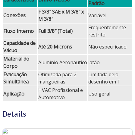
Padrão
F 3/8″ SAE x M 3/8″ x
Conexões
Variável
M 3/8″
Frequentemente
Fluxo Interno
Full 3/8″ (Total)
restrito
Capacidade de
Até 20 Microns
Não especificado
Vácuo
Material do
Alumínio Aeronáutico
latão
Corpo
Evacuação
Otimizada para 2
Limitada delo
Simultânea
mangueiras
desenho em T
HVAC Profissional e
Aplicação
Uso geral
Automotivo
Details