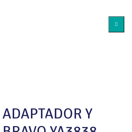
ADAPTADORES
Home
Cimport
Quem somos
Products
Acessórios
Produtos
Adaptadores
ADAPTADOR Y BRAVO YA3838 3/8F*3/8M*3/8M
Downloads
Assuntos HVAC
Artigos
Perguntas Frequentes SPIN
ADAPTADOR Y
Contato
BRAVO YA3838