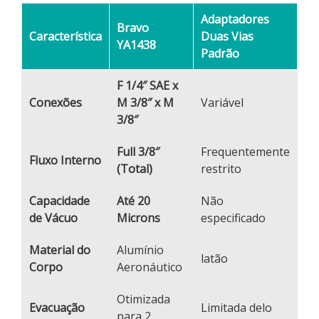
Adaptadores
Bravo
Característica
Duas Vias
YA1438
Padrão
F 1/4″ SAE x
Conexões
M 3/8″ x M
Variável
3/8″
Full 3/8″
Frequentemente
Fluxo Interno
(Total)
restrito
Capacidade
Até 20
Não
de Vácuo
Microns
especificado
Material do
Alumínio
latão
Corpo
Aeronáutico
Otimizada
Evacuação
Limitada delo
para 2