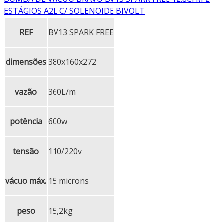
ESTÁGIOS A2L C/ SOLENOIDE BIVOLT
REF
BV13 SPARK FREE
dimensões
380x160x272
vazão
360L/m
potência
600w
tensão
110/220v
vácuo máx.
15 microns
peso
15,2kg