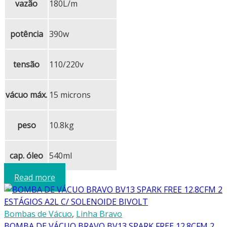
vazão
180L/m
potência
390w
tensão
110/220v
vácuo máx.
15 microns
peso
10.8kg
cap. óleo
540ml
Read more
Bombas de Vácuo
,
Linha Bravo
BOMBA DE VÁCUO BRAVO BV13 SPARK FREE 12.8CFM 2