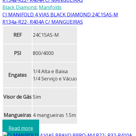
Black Diamond
,
Manifolds
CJ MANIFOLD 4 VIAS BLACK DIAMOND 24C15AS-M
R134a-R22- R404A C/ MANGUEIRAS
REF
24C15AS-M
PSI
800/4000
1/4 Alta e Baixa
Engates
1/4 Serviço e Vácuo
Visor de Gás
Sim
Mangueiras
4 mangueiras 1.5m
Read more