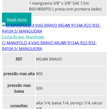
1 mangueira 3/8" x 3/8" SAE 1.5m
800/4000PSI ( preta com ponteira latão)
Read more
Linha Bravo
,
Manifolds
CJ MANIFOLD 4 VIAS BRAVO MG4W R134A-R22-R32-
R410A S/ MANGUEIRA
REF
MG4W BRAVO
pressão max alta
800
pressão max
500
baixa
alta 1/4, baixa 1/4, serviço 1/4, vácuo
conexões
3/8