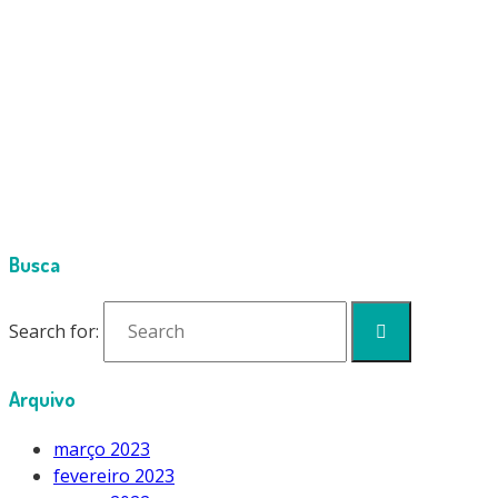
Cimport
Products
Medidores Eletrônicos
DOSADOR DE GASES MRS17 WIPCOOL
MRS17 (4)
Busca
Search for:
Arquivo
março 2023
fevereiro 2023