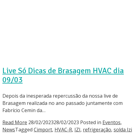
2023
Cimport
Assuntos
2023
fevereiro
Live Só Dicas de Brasagem HVAC dia
09/03
Depois da inesperada repercussão da nossa live de
Brasagem realizada no ano passado juntamente com
Fabrício Cemin da…
Read More
28/02/2023
28/02/2023
Posted in
Eventos
,
News
Tagged
Cimport
,
HVAC-R
,
IZI
,
refrigeração
,
solda Izi