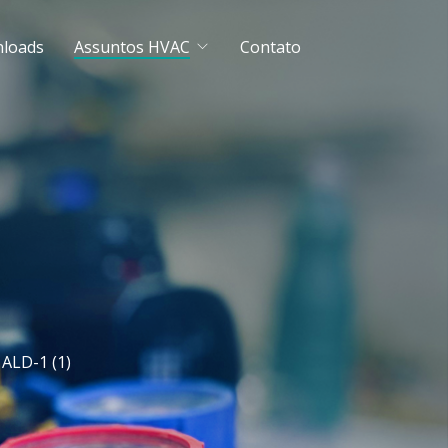
loads
Assuntos HVAC
Contato
ALD-1 (1)