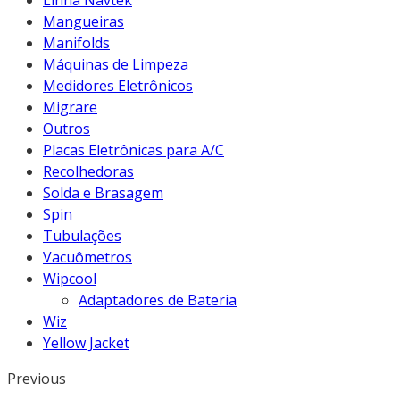
Linha Navtek
Mangueiras
Manifolds
Máquinas de Limpeza
Medidores Eletrônicos
Migrare
Outros
Placas Eletrônicas para A/C
Recolhedoras
Solda e Brasagem
Spin
Tubulações
Vacuômetros
Wipcool
Adaptadores de Bateria
Wiz
Yellow Jacket
Previous