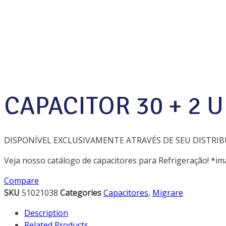
Cimport
Products
Capacitores
capacitor 30 + 2 uf 380v alumínio
CAPACITOR 30 + 2 
DISPONÍVEL EXCLUSIVAMENTE ATRAVÉS DE SEU DISTRIB
Veja nosso catálogo de capacitores para Refrigeração! *i
Compare
SKU
51021038
Categories
Capacitores
,
Migrare
Description
Related Products