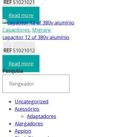
REF
51021021
Read more
Capacitores
,
Migrare
capacitor 12 uf 380v alumínio
REF
51021012
Read more
Pesquisa
Uncategorized
Acessórios
Adaptadores
Alargadores
Appion