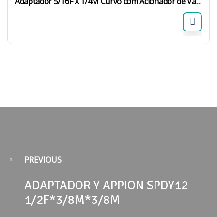
Adaptador 5/16F X 1/4M Curvo com Acionador de Válvula 516F38M-ACS
PREVIOUS
ADAPTADOR Y APPION SPDY12
1/2F*3/8M*3/8M