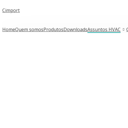
Cimport
Home
Quem somos
Produtos
Downloads
Assuntos HVAC