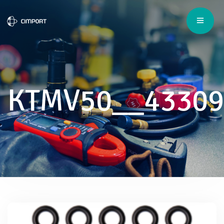
KTMV50__43309