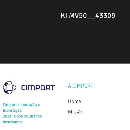
KTMV50__43309
A CIMPORT
Home
Cimport Importação e
Exportação
Missão
2023 Todos os Direitos
Reservados