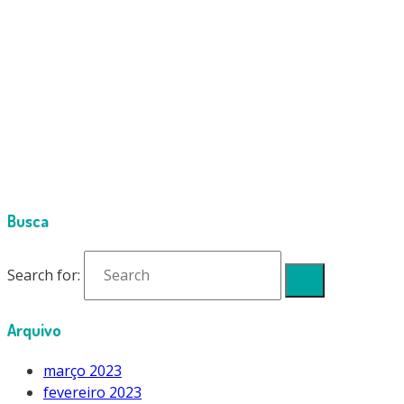
Cimport
Products
Bombas de Vácuo
BOMBA DE VÁCUO INDUSTRIAL WIPCOOL 2F10 24
CFM 1,5 CV C/ CARRINHO 220V
2F10 (2)
Busca
Search for:
Arquivo
março 2023
fevereiro 2023