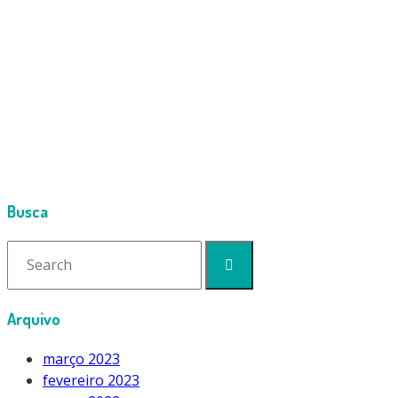
Cimport
Products
Vacuômetros
VACUÔMETRO DIGITAL WIPCOOL MVG-1
MVG-3-300×300
Busca
Search
for:
Arquivo
março 2023
fevereiro 2023