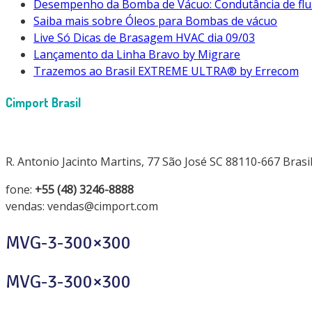
Desempenho da Bomba de Vácuo: Condutância de flu
Saiba mais sobre Óleos para Bombas de vácuo
Live Só Dicas de Brasagem HVAC dia 09/03
Lançamento da Linha Bravo by Migrare
Trazemos ao Brasil EXTREME ULTRA® by Errecom
Cimport Brasil
R. Antonio Jacinto Martins, 77 São José SC 88110-667 Brasi
fone:
+55 (48) 3246-8888
vendas: vendas@cimport.com
MVG-3-300×300
MVG-3-300×300