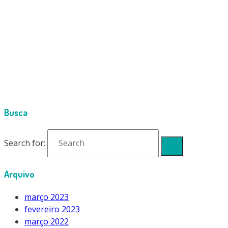
Cimport
Products
Bombas de Dreno
BOMBA DE DRENAGEM WIPCOOL P16 16L/H
1632- dreanagem status dreno P16
Busca
Search for:
Arquivo
março 2023
fevereiro 2023
março 2022