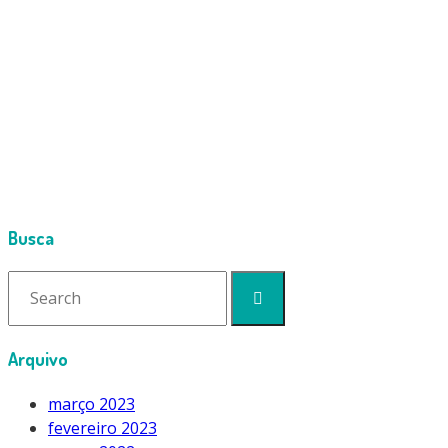
Cimport
Products
Bombas de Dreno
BOMBA DE DRENAGEM WIPCOOL P16 16L/H
1632- sensor dreno P16
Busca
Search
for:
Arquivo
março 2023
fevereiro 2023