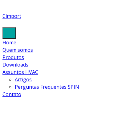
IMG_1663-2
Cimport
DOBRADOR UM
Home
Quem somos
Produtos
A MENOS
Downloads
Assuntos HVAC
Artigos
Perguntas Frequentes SPIN
Cimport
Contato
Products
Black Diamond
DOBRADOR DE TUBOS TIPO CATRACA BLACK
DIAMOND 12766 1/4 A 3/4 ÂNGULO REVERSO
IMG_1663-2 dobrador um a menos