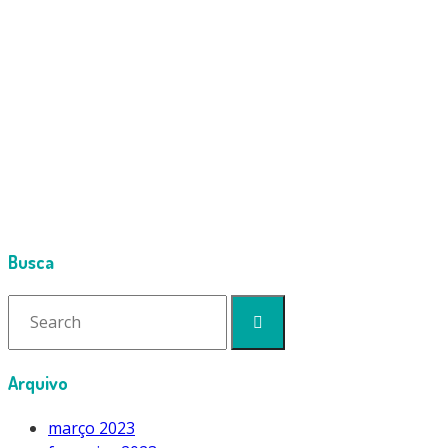
Cimport
Products
Manifolds
Manifold Digital Yellow Jacket P51-870 Titan
manifold_digital_yellow_jacket_p51_870_titan_137_2_ea9
Busca
Search
for:
Arquivo
março 2023