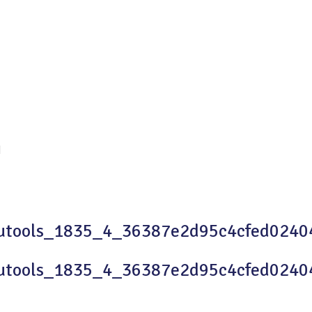
l
cutools_1835_4_36387e2d95c4cfed024
cutools_1835_4_36387e2d95c4cfed024