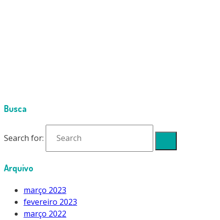
Cimport
Products
Vacuômetros
Vacuômetro Digital BluVac+ Micro Accutools
vacuometro_digital_bluvac_micro_accutools_1835_4_3
Busca
Search for:
Arquivo
março 2023
fevereiro 2023
março 2022