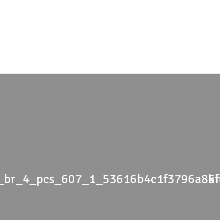
x_br_4_pcs_607_1_53616b4c1f3796a85
k