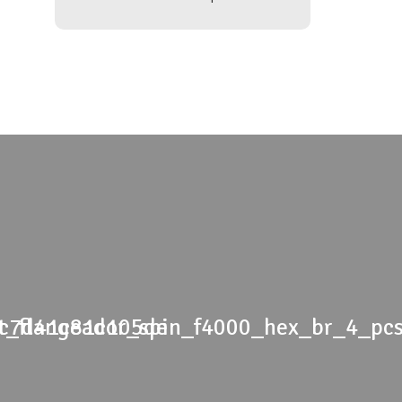
fc7d41c81c105de
it_flangeador_spin_f4000_hex_br_4_p