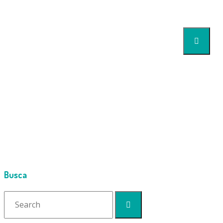
ALARGADOR_SPI
Home
Cimport
Quem somos
Products
Alargadores
Produtos
Alargador Spin 5/8 Hex S1058 Individual
Downloads
alargador_spin_5_8_hex_s1058_individual_593_2_f9d8565
Assuntos HVAC
Artigos
Busca
Perguntas Frequentes SPIN
Contato